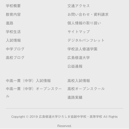
学校概要
交通アクセス
教育内容
お問い合わせ・資料請求
進路
個人情報の取り扱い
学校生活
サイトマップ
入試情報
デジタルパンフレット
中学ブログ
学校法人修道学園
高校ブログ
広島修道大学
公益通報
中高一貫（中学）入試情報
高校入試情報
中高一貫（中学）オープンスクー
高校オープンスクール
ル
進路実績
Copyright © 2019 広島修道大学ひろしま協創中学校・高等学校 All Rights
Reserved.