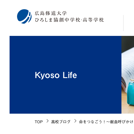
校
学
修
Kyoso Life
広
海
施
生
校
TOP
高校ブログ
命をつなごう！～献血呼びかけ
沿