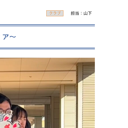
動画で分かる！修大協創ってこんな学校
クラブ
担当：山下
PICK UP STUDENTS
ィア～