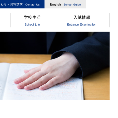
合わせ・資料請求
English
Contact Us
School Guide
学校生活
入試情報
School Life
Entrance Examination
指導
[中学]生徒の一日
［中学］オープンスクール
業生からのメッセージ
[高校]生徒の一日
［高校］オープンスクール
実績
クラブ活動
［中高］個別相談・説明会
指導
制服
［中高］学校案内
業生からのメッセージ
食堂
［中学］入試情報
[中学]生徒自治会
［高校］入試情報
[高校]生徒自治会
［中学］納付金・奨学金・授業
[中学]年間行事
［高校］納付金・奨学金・授業
[高校]年間行事