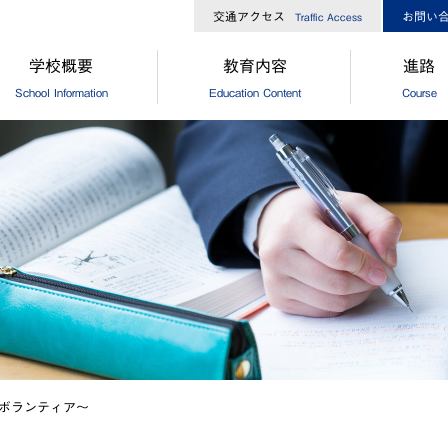
交通アクセス
お問い
Traffic Access
学校概要
教育内容
進路
School Information
Education Content
Course
長からのメッセージ
中高一貫コースについて
[中学]進路
校経営方針
[高校]コース制
[中学]卒
大ひろしま協創が目指す教育
[高校]特別進学コース
[高校]進路
島修道大学との連携
[高校]進学コース
[高校]進路
外協定校・姉妹校
探究
[高校]卒
設・設備
GCP
徒数
国際理解プログラム
歌・校章
"目指す教師像"を実現するために
ボランティア～
革