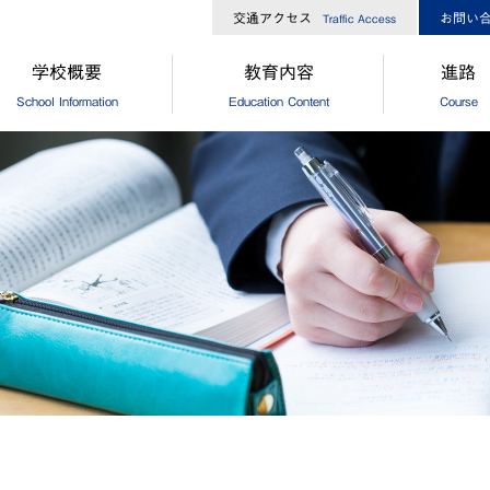
交通アクセス
お問い
Traffic Access
学校概要
教育内容
進路
School Information
Education Content
Course
長からのメッセージ
中高一貫コースについて
[中学]進路
校経営方針
[高校]コース制
[中学]卒
大ひろしま協創が目指す教育
[高校]特別進学コース
[高校]進路
島修道大学との連携
[高校]進学コース
[高校]進路
外協定校・姉妹校
探究
[高校]卒
設・設備
GCP
徒数
国際理解プログラム
歌・校章
"目指す教師像"を実現するために
革