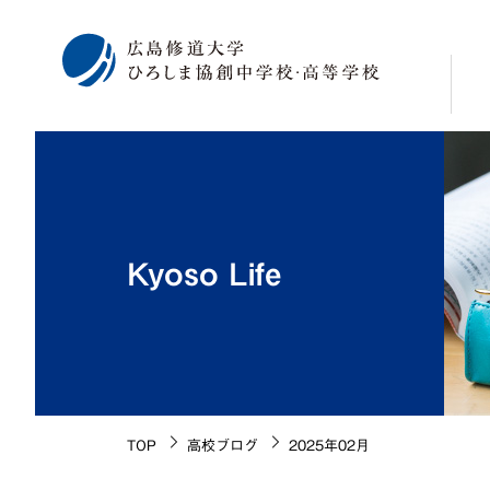
校
学
修
Kyoso Life
広
海
施
生
校
TOP
高校ブログ
2025年02月
沿