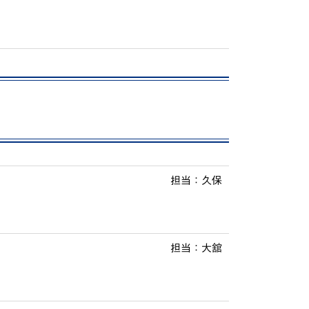
動画で分かる！修大協創ってこんな学校
PICK UP STUDENTS
担当：久保
担当：大舘