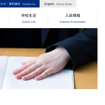
合わせ・資料請求
English
Contact Us
School Guide
学校生活
入試情報
School Life
Entrance Examination
指導
[中学]生徒の一日
［中学］オープンスクール
業生からのメッセージ
[高校]生徒の一日
［高校］オープンスクール
実績
クラブ活動
［中高］個別相談・説明会
指導
制服
［中高］学校案内
業生からのメッセージ
食堂
［中学］入試情報
[中学]生徒自治会
［高校］入試情報
[高校]生徒自治会
［中学］納付金・奨学金・授業
[中学]年間行事
［高校］納付金・奨学金・授業
[高校]年間行事