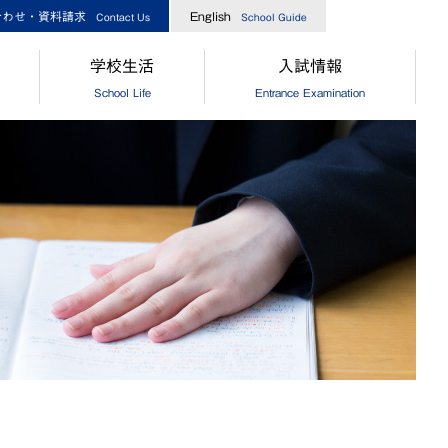
合わせ・資料請求
English
Contact Us
School Guide
学校生活
入試情報
School Life
Entrance Examination
指導
[中学]生徒の一日
［中学］オープンスクール
業生からのメッセージ
[高校]生徒の一日
［高校］オープンスクール
実績
クラブ活動
［中高］個別相談・説明会
指導
制服
［中高］学校案内
業生からのメッセージ
食堂
［中学］入試情報
[中学]生徒自治会
［高校］入試情報
[高校]生徒自治会
［中学］納付金・奨学金・授業
[中学]年間行事
［高校］納付金・奨学金・授業
[高校]年間行事