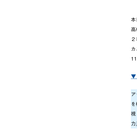
本
高
２
カ
1
▼
ア
を
視
力