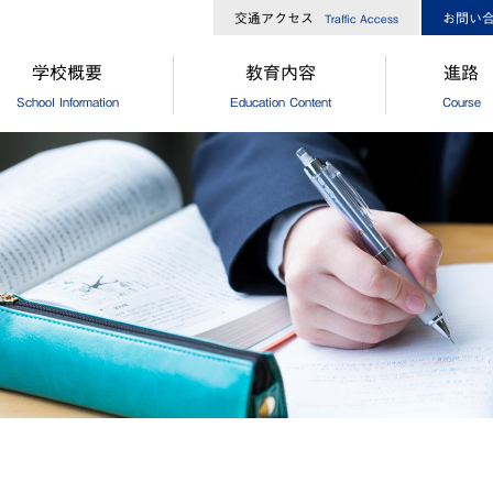
交通アクセス
お問い
Traffic Access
学校概要
教育内容
進路
School Information
Education Content
Course
長からのメッセージ
中高一貫コースについて
[中学]進路
校経営方針
[高校]コース制
[中学]卒
大ひろしま協創が目指す教育
[高校]特別進学コース
[高校]進路
島修道大学との連携
[高校]進学コース
[高校]進路
外協定校・姉妹校
探究
[高校]卒
設・設備
GCP
徒数
国際理解プログラム
歌・校章
"目指す教師像"を実現するために
革