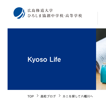
校
学
修
Kyoso Life
広
海
施
生
校
TOP
高校ブログ
カニを探して八幡川へ
沿