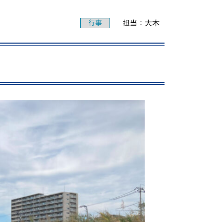
動画で分かる！修大協創ってこんな学校
行事
担当：大木
PICK UP STUDENTS